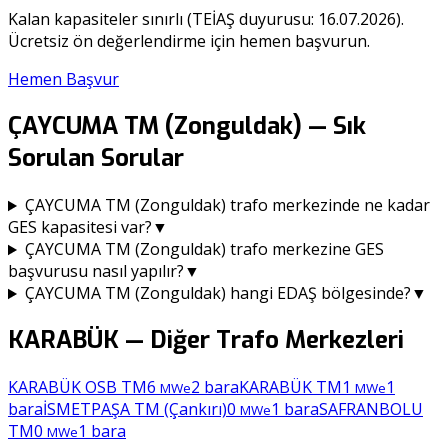
Kalan kapasiteler sınırlı (TEİAŞ duyurusu:
16.07.2026
).
Ücretsiz ön değerlendirme için hemen başvurun.
Hemen Başvur
ÇAYCUMA TM (Zonguldak)
— Sık
Sorulan Sorular
ÇAYCUMA TM (Zonguldak) trafo merkezinde ne kadar
GES kapasitesi var?
▼
ÇAYCUMA TM (Zonguldak) trafo merkezine GES
başvurusu nasıl yapılır?
▼
ÇAYCUMA TM (Zonguldak) hangi EDAŞ bölgesinde?
▼
KARABÜK
— Diğer Trafo Merkezleri
KARABÜK OSB TM
6
2
bara
KARABÜK TM
1
1
MWe
MWe
bara
İSMETPAŞA TM (Çankırı)
0
1
bara
SAFRANBOLU
MWe
TM
0
1
bara
MWe