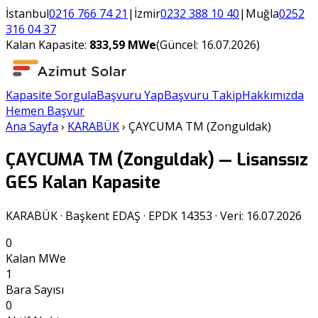
İstanbul
0216 766 74 21
|
İzmir
0232 388 10 40
|
Muğla
0252
316 04 37
Kalan Kapasite:
833,59
MWe
(Güncel:
16.07.2026
)
Kapasite Sorgula
Başvuru Yap
Başvuru Takip
Hakkımızda
Hemen Başvur
Ana Sayfa
›
KARABÜK
›
ÇAYCUMA TM (Zonguldak)
ÇAYCUMA TM (Zonguldak)
— Lisanssız
GES Kalan Kapasite
KARABÜK
·
Başkent EDAŞ
· EPDK
14353
· Veri:
16.07.2026
0
Kalan MWe
1
Bara Sayısı
0