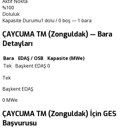
Aktif Nokta
%
100
Doluluk
Kapasite Durumu
1
dolu /
0
boş —
1
bara
ÇAYCUMA TM (Zonguldak)
— Bara
Detayları
Bara
EDAŞ / OSB
Kapasite (MWe)
Tek
Başkent EDAŞ
0
Tek
Başkent EDAŞ
0
MWe
ÇAYCUMA TM (Zonguldak)
İçin GES
Başvurusu