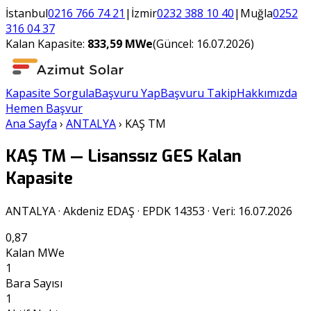
İstanbul
0216 766 74 21
|
İzmir
0232 388 10 40
|
Muğla
0252
316 04 37
Kalan Kapasite:
833,59
MWe
(Güncel:
16.07.2026
)
Kapasite Sorgula
Başvuru Yap
Başvuru Takip
Hakkımızda
Hemen Başvur
Ana Sayfa
›
ANTALYA
›
KAŞ TM
KAŞ TM
— Lisanssız GES Kalan
Kapasite
ANTALYA
·
Akdeniz EDAŞ
· EPDK
14353
· Veri:
16.07.2026
0,87
Kalan MWe
1
Bara Sayısı
1