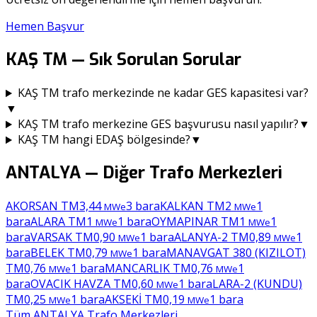
Hemen Başvur
KAŞ TM
— Sık Sorulan Sorular
KAŞ TM trafo merkezinde ne kadar GES kapasitesi var?
▼
KAŞ TM trafo merkezine GES başvurusu nasıl yapılır?
▼
KAŞ TM hangi EDAŞ bölgesinde?
▼
ANTALYA
— Diğer Trafo Merkezleri
AKORSAN TM
3,44
3
bara
KALKAN TM
2
1
MWe
MWe
bara
ALARA TM
1
1
bara
OYMAPINAR TM
1
1
MWe
MWe
bara
VARSAK TM
0,90
1
bara
ALANYA-2 TM
0,89
1
MWe
MWe
bara
BELEK TM
0,79
1
bara
MANAVGAT 380 (KIZILOT)
MWe
TM
0,76
1
bara
MANCARLIK TM
0,76
1
MWe
MWe
bara
OVACIK HAVZA TM
0,60
1
bara
LARA-2 (KUNDU)
MWe
TM
0,25
1
bara
AKSEKİ TM
0,19
1
bara
MWe
MWe
Tüm
ANTALYA
Trafo Merkezleri