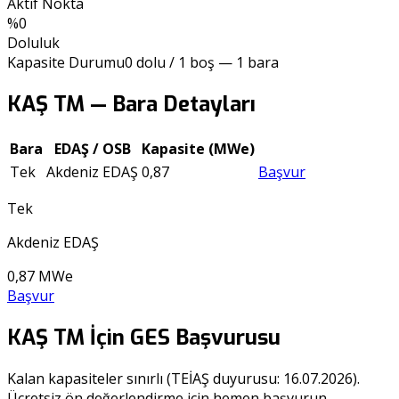
Aktif Nokta
%
0
Doluluk
Kapasite Durumu
0
dolu /
1
boş —
1
bara
KAŞ TM
— Bara Detayları
Bara
EDAŞ / OSB
Kapasite (MWe)
Tek
Akdeniz EDAŞ
0,87
Başvur
Tek
Akdeniz EDAŞ
0,87
MWe
Başvur
KAŞ TM
İçin GES Başvurusu
Kalan kapasiteler sınırlı (TEİAŞ duyurusu:
16.07.2026
).
Ücretsiz ön değerlendirme için hemen başvurun.